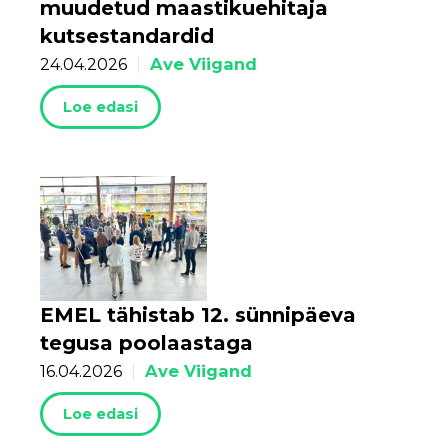
muudetud maastikuehitaja
kutsestandardid
Ave Viigand
24.04.2026
|
Loe edasi
EMEL tähistab 12. sünnipäeva
tegusa poolaastaga
Ave Viigand
16.04.2026
|
Loe edasi