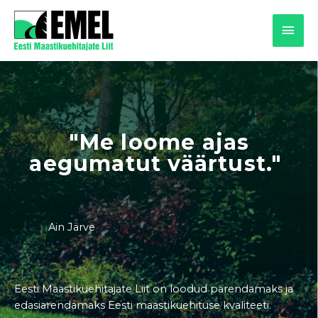
MAI
MEN
"Me loome ajas
aegumatut väärtust."
Ain Järve
Eesti Maastikuehitajate Liit on loodud parendamaks ja
edasiarendamaks Eesti maastikuehituse kvaliteeti.