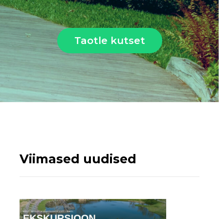
Taotle kutset
Viimased uudised