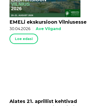
EMELi ekskursioon Vilniusesse
Ave Viigand
30.04.2026
|
Loe edasi
Alates 21. aprillist kehtivad