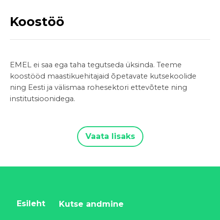
Koostöö
EMEL ei saa ega taha tegutseda üksinda. Teeme
koostööd maastikuehitajaid õpetavate kutsekoolide
ning Eesti ja välismaa rohesektori ettevõtete ning
institutsioonidega.
Vaata lisaks
Esileht
Kutse andmine